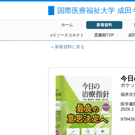
国際医療福祉大学 成田
ホーム
新着資料
eリソースコネクト
図書館TOP
成
新着資料に戻る
今日の
ポケッ
福井次矢
医学書
2026.1
978426