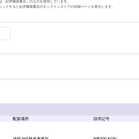
は「紀伊國屋書店」のものを使用しています。
リックすると紀伊國屋書店のオンラインストアの詳細ページを表示します。
配架場所
請求記号
成田 WA棟参考書架
WB300-KON