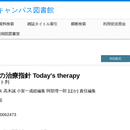
キャンパス図書館
資料検索
雑誌タイトル索引
横断検索
利用状況照会
田病院図書室
RIS形式
治療指針 Today's therapy
ト判
 高木誠 小室一成総編集 阿部理一郎 [ほか] 責任編集
院
0062473