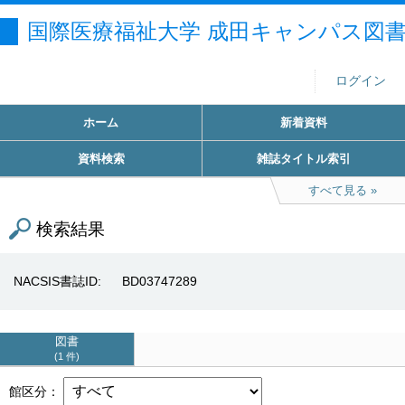
国際医療福祉大学 成田キャンパス図
ログイン
ホーム
新着資料
資料検索
雑誌タイトル索引
すべて見る
検索結果
NACSIS書誌ID
BD03747289
図書
1 件
館区分