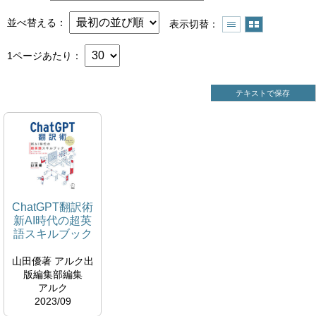
並べ替える
表示切替
1ページあたり
テキストで保存
ChatGPT翻訳術
新AI時代の超英
語スキルブック
山田優著 アルク出
版編集部編集
アルク
2023/09
007.636-YAM