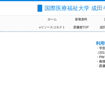
国際医療福祉大学 成田
ホーム
新着資料
eリソースコネクト
図書館TOP
成
利用
・学
（20
・P
・教
・図