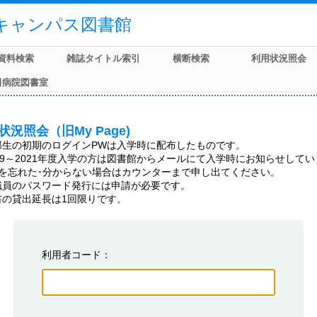
キャンパス図書館
資料検索
雑誌タイトル索引
横断検索
利用状況照会
田病院図書室
状況照会（旧My Page)
部生の初期のログインPWは入学時に配布したものです。

19～2021年度入学の方は図書館からメールにて入学時にお知らせしてい
Wを忘れた･分からない場合はカウンターまで申し出てください。

職員のパスワード発行には申請が必要です。

書の貸出延長は1回限りです。
利用者コード