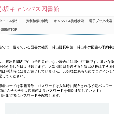
赤坂キャンパス図書館
タイトル索引
資料検索(赤坂)
キャンパス横断検索
電子ブック検索
図書館TOP
会では、借りている図書の確認、貸出延長申請、貸出中の図書の予約申
は、貸出期間内でかつ予約者がいない場合に1回限り可能です。新たな
手続きをした日より数えます。返却期限日を過ぎると貸出延長はできませ
約は申請時にはまだ完了していません。30分後にあらためてログインし
認してください。

用者コードは学籍番号、パスワードは入学時に配布される初期パスワー
年以前に入学の学生は図書館よりパスワードを個別通知しています）

利用希望者にパスワードを配布します。