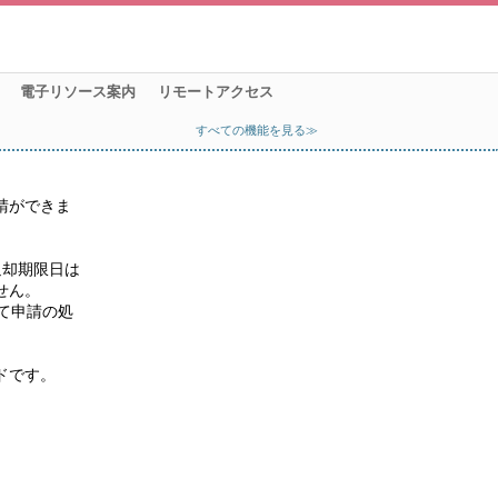
電子リソース案内
リモートアクセス
すべての機能を見る≫
請ができま
返却期限日は
ん。

て申請の処
ドです。