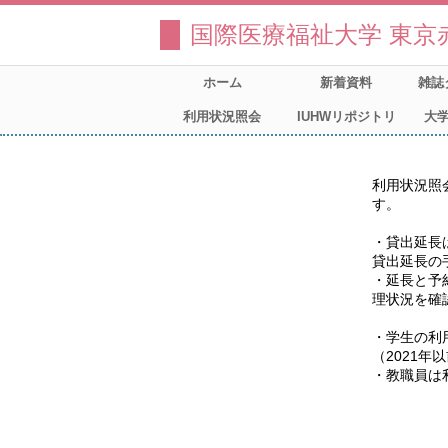
国際医療福祉大学 東京
ホーム
新着資料
雑誌
利用状況照会
IUHWリポジトリ
大学
利用状況照
す。

・貸出延長
貸出延長の
・延長と予
理状況を確
・学生の利
（2021
・教職員は